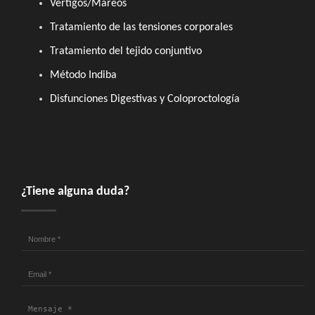
Vértigos/Mareos
Tratamiento de las tensiones corporales
Tratamiento del tejido conjuntivo
Método Indiba
Disfunciones Digestivas y Coloproctología
¿Tiene alguna duda?
Nombre
*
Email
Mensaje
*
*