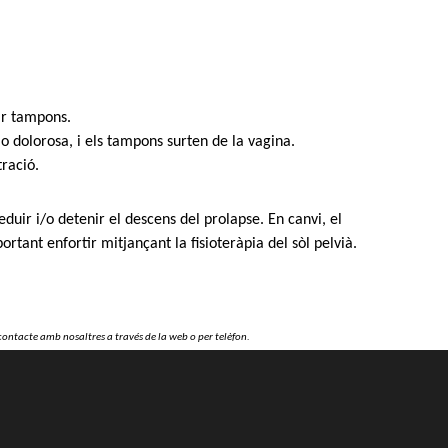
rir tampons.
 o dolorosa, i els tampons surten de la vagina.
tració.
eduir i/o detenir el descens del prolapse. En canvi, el
ortant enfortir mitjançant la fisioteràpia del sòl pelvià.
contacte amb nosaltres a través de la web o per telèfon.