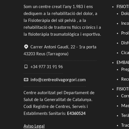
Som un centre creat l’any 1.983 i ens
FISIO
dediquem a la rehabilitació del dolor, a
Dolo
la Fisioteràpia del sòl pelvià , a la
Inco
rehabilitació de trastorns físics crònics i a
Prol
la fisioteràpia traumatològica i esportiva.
Disf
Carrer Antoni Gaudí, 22 - 1ra porta
Cic
43203 Reus (Tarragona)
EMBAR
+34 977 31 91 96
Prep
Rec
info@centreolivagorgori.com
FISIO
Centre autoritzat pel Departament de
Cor
Salut de la Generalitat de Catalunya.
Mas
Codi Registre de Centres, Serveis i
Establiments Sanitaris:
E4360524
Ter
Tra
Aviso Legal