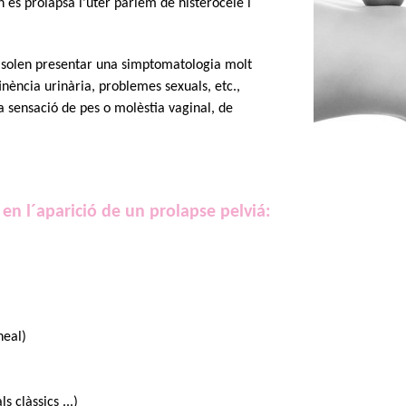
 es prolapsa l’úter parlem de histerocele i
s solen presentar una simptomatologia molt
inència urinària, problemes sexuals, etc.,
 sensació de pes o molèstia vaginal, de
 en l´aparició de un prolapse pelviá:
neal)
s clàssics ...)