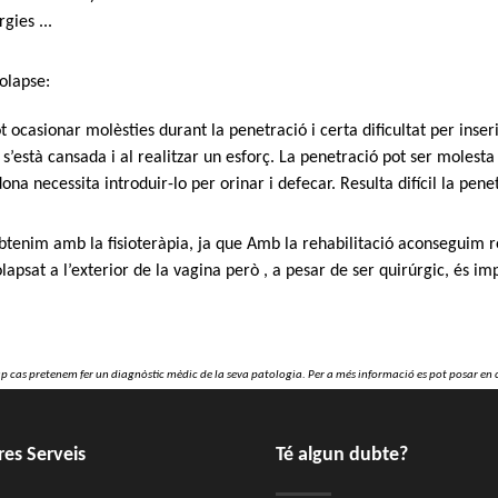
gies ...
olapse:
t ocasionar molèsties durant la penetració i certa dificultat per inse
s’està cansada i al realitzar un esforç. La penetració pot ser molesta
na necessita introduir-lo per orinar i defecar. Resulta difícil la pene
s obtenim amb la fisioteràpia, ja que Amb la rehabilitació aconseguim r
lapsat a l’exterior de la vagina però , a pesar de ser quirúrgic, és imp
ap cas pretenem fer un diagnòstic mèdic de la seva patologia. Per a més informació es pot posar en 
res Serveis
Té algun dubte?