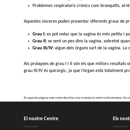
Problemes respiratoris crònics com bronquitis, al·lèr
Aquestes vísceres poden presentar diferents graus de pr
Grau I:
es pot notar que la vagina és més petita i po
Grau II:
se sent un pes dins la vagina, sobretot quan 
Grau III/IV:
algun dels òrgans surt de la vagina. La do
Als prolapses de grau I i II són els que millors resultat
grau III/IV és quirúrgic, ja que l’òrgan està totalment pro
En aquesta pàgina web volem facilitar una orientació sobre la fisioteràpia. En c
El nostre Centre
Els nost