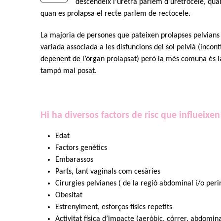
descendeix l’uretra parlem d’uretrocele, quan
quan es prolapsa el recte parlem de rectocele.
La majoria de persones que pateixen prolapses pelvian
variada associada a les disfuncions del sol pelvià (incont
depenent de l’òrgan prolapsat) però la més comuna és la
tampó mal posat.
Hi ha diversos factors de risc que influeixen
Edat
Factors genètics
Embarassos
Parts, tant vaginals com cesàries
Cirurgies pelvianes ( de la regió abdominal i/o peri
Obesitat
Estrenyiment, esforços físics repetits
Activitat física d’impacte (aeròbic, córrer, abdominal