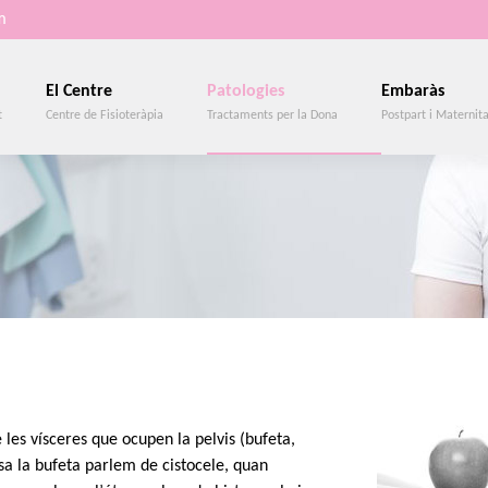
m
El Centre
Patologies
Embaràs
t
Centre de Fisioteràpia
Tractaments per la Dona
Postpart i Maternit
 les vísceres que ocupen la pelvis (bufeta,
sa la bufeta parlem de cistocele, quan