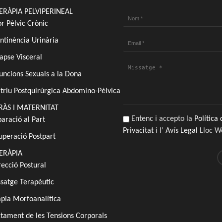
TERÀPIA PELVIPERINEAL
r Pèlvic Crònic
Nom
*
ntinència Urinària
Email
Missatge
*
*
apse Visceral
uncions Sexuals a la Dona
atriu Postquirúrgica Abdomino-Pèlvica
ÀS I MATERNITAT
Entenc i accepto la
Política 
aració al Part
LOPD
*
Privacitat
i l’
Avís Legal
Lloc W
uperació Postpart
TERÀPIA
recció Postural
satge Terapèutic
àpia Morfoanalítica
ctament de les Tensions Corporals