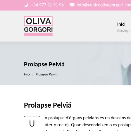
+34 977 31 91 96
info@centreolivagorgori.co
Inici
Benvingu
Prolapse Pelviá
Inici
Prolapse Pelviá
Prolapse Pelviá
n prolapse d’òrgans pelvians és un descens de
U
úter o recte). Quan descendeixen o es prolap