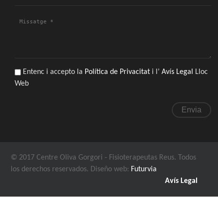
Email
Missatge
*
*
Entenc i accepto la
Política de Privacitat
i l’
Avís Legal
Lloc
LOPD
*
Web
© 2017 Centre Oliva Gorgori - Fisioterapeutas Reus. Todos
los derechos reservados.
Diseño web:
Futurvia
Avís Legal