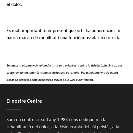
el dolor.
És molt important tenir present que si hi ha adherències hi
haurà manca de mobilitat i una funció muscular incorrecta.
En aquesta pàgina web volem facilitar una orientació sobre la fisioteràpia. En cap cas
pretenem fer un diagnòstic mèdic de la seva patologia. Per a més informació es pot
posar en contacte amb nosaltres a través de la web o per telèfon.
El nostre Centre
Som un centre creat l’any 1.983 i ens dediquem a la
rehabilitació del dolor, a la Fisioteràpia del sòl pelvià , a la