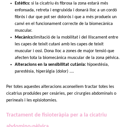
Estètics:
si la cicatriu és fibrosa la zona estarà més
enfonsada, retreta i engruixida i donarà lloc a un cordó
fibrós i dur que pot ser dolorós i que a més produeix un
canvi en el funcionament correcte de la biomecànica
muscular.
Mecànics:
limitació de la mobilitat i del lliscament entre
les capes de teixit cutani amb les capes de teixit
muscular i ossi. Dona lloc a zones de major tensió que
afecten tota la biomecànica muscular de la zona pèlvica.
Alteracions en la sensibilitat cutània:
hipoestèsia,
parestèsia, hiperàlgia (dolor) ....
Per totes aquestes alteracions aconsellem tractar totes les
cicatrius produïdes per cesàries, per cirurgies abdominals o
perineals i les episiotomies.
Tractament de fisioteràpia per a la cicatriu
abdomino-pèlvica